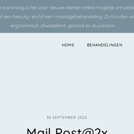
 aanvraag is het voor nieuwe klanten enkel mogelijk om ped
et een beauty- en/of een massagebehandeling. Zo houden w
ergonomisch afwisselend, gezond en duurzaam.
HOME
BEHANDELINGEN
30 SEPTEMBER 2020
Mail Post@2x